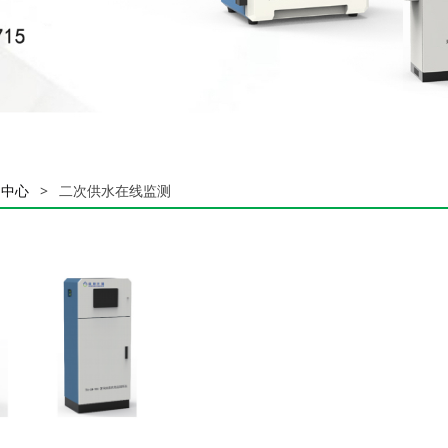
品中心
>
二次供水在线监测